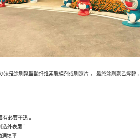
其办法是涂刷聚醋酸纤维素脱模剂或刷漆片 ， 最终涂刷聚乙烯醇 
。
层有必要干透 。
制造外表层 `
抽洞填平