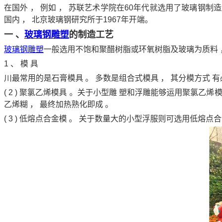
在国外 ， 例如 ， 苏联艺术学院在60年代就选用了玻璃钢制
国内 ， 北京玻璃钢研究所于1967年开端。
一 、
玻璃钢雕塑
的制造工艺
玻璃钢雕塑
一般选用不饱和聚醋树脂或环氧树脂及玻璃为质料 ，
1 、 模 具
川最常用的是石膏模具 。 多数是组合式模具 ， 其分模方式 有
( 2 ) 聚氯乙烯模具 。关于小型雕 塑和浮雕能够运用聚氯乙烯
乙烯糊 ， 最终加热熟化即成 。
( 3 ) 低熔点合金模 。 关于数量大的小型浮服则可选用低熔