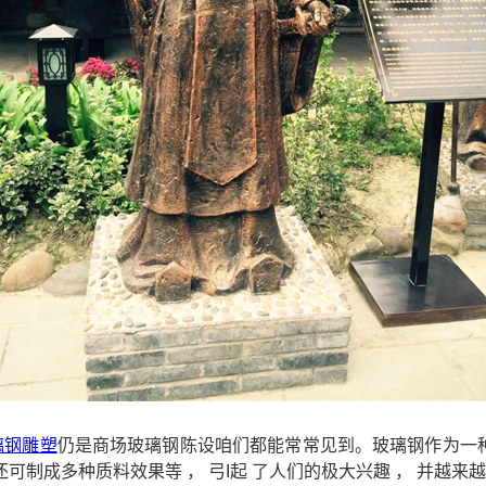
璃钢雕塑
仍是商场玻璃钢陈设咱们都能常常见到。玻璃钢作为一种新
表还可制成多种质料效果等 ， 弓I起 了人们的极大兴趣 ， 并越来