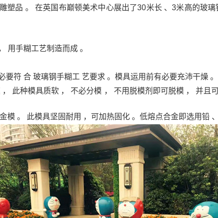
造雕塑品 。 在英国布巅顿美术中心展出了30米长 、3米高的
 用手糊工艺制造而成 。
必要符 合 玻璃钢手糊工 艺要求 。模具运用前有必要充沛干燥 。
模 ， 此种模具质软 ， 不必分模 ， 不用脱模剂即可脱模 ， 并
点合金模 。 此模具坚固耐用 ，可加热固化 。低熔点合金即选用铅