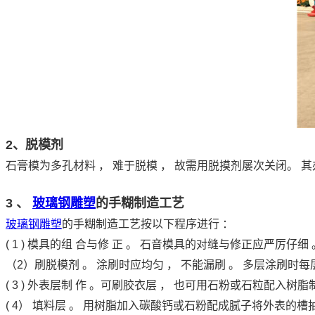
2、脱模剂
石膏模为多孔材料 ， 难于脱模 ， 故需用脱摸剂屡次关闭。 
3 、
玻璃钢雕塑
的手糊制造工艺
玻璃钢雕塑
的手糊制造工艺按以下程序进行 ：
( 1 ) 模具的组 合与修 正 。 石音模具的对缝与修正应严厉仔细 
（2）刷脱模剂 。 涂刷时应均匀 ， 不能漏刷 。 多层涂刷时每
( 3 ) 外表层制 作 。可刷胶衣层 ， 也可用石粉或石粒配入树脂
( 4） 填料层 。 用树脂加入碳酸钙或石粉配成腻子将外表的槽