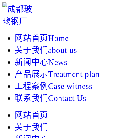
网站首页
Home
关于我们
about us
新闻中心
News
产品展示
Treatment plan
工程案例
Case witness
联系我们
Contact Us
网站首页
关于我们