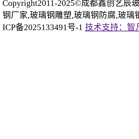
Copyright2011-2025©成都鑫
钢厂家,玻璃钢雕塑,玻璃钢防腐,玻璃
ICP备2025133491号-1
技术支持：智