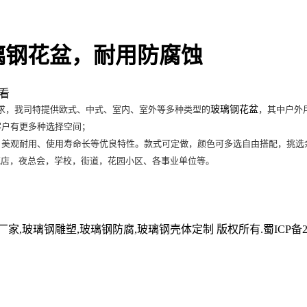
璃钢花盆，耐用防腐蚀
看
求，我司特提供欧式、中式、室内、室外等多种类型的
玻璃钢花盆
，其中户外
客户有更多种选择空间；
观耐用、使用寿命长等优良特性。款式可定做，颜色可多选自由搭配，挑选余
花店，夜总会，学校，街道，花园小区、各事业单位等。
钢厂家,玻璃钢雕塑,玻璃钢防腐,玻璃钢壳体定制 版权所有.蜀ICP备2025