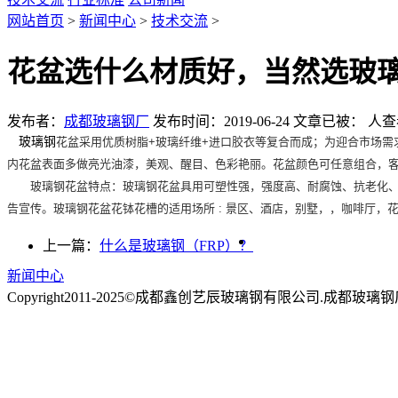
网站首页
>
新闻中心
>
技术交流
>
花盆选什么材质好，当然选玻
发布者：
成都玻璃钢厂
发布时间：2019-06-24
文章已被：
人查
玻璃钢
花盆采用优质树脂+玻璃纤维+进口胶衣等复合而成；为迎合市场需
内花盆表面多做亮光油漆，美观、醒目、色彩艳丽。花盆颜色可任意组合，
玻璃钢花盆特点：玻璃钢花盆具用可塑性强，强度高、耐腐蚀、抗老化、美
告宣传。玻璃钢花盆花钵花槽的适用场所 : 景区、酒店，别墅，，咖啡厅，
上一篇：
什么是玻璃钢（FRP）？
新闻中心
Copyright2011-2025©成都鑫创艺辰玻璃钢有限公司.成都玻璃